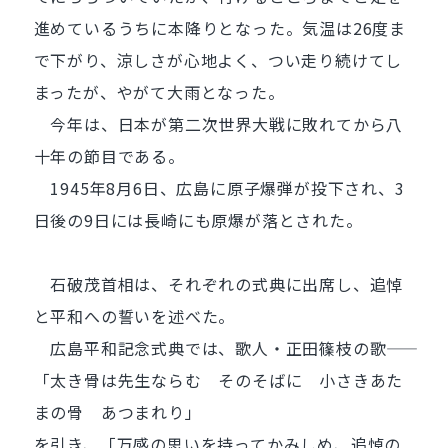
進めているうちに本降りとなった。気温は26度ま
で下がり、涼しさが心地よく、つい走り続けてし
まったが、やがて大雨となった。
今年は、日本が第二次世界大戦に敗れてから八
十年の節目である。
1945年8月6日、広島に原子爆弾が投下され、3
日後の9日には長崎にも原爆が落とされた。
石破茂首相は、それぞれの式典に出席し、追悼
と平和への誓いを述べた。
広島平和記念式典では、歌人・正田篠枝の歌――
「太き骨は先生ならむ そのそばに 小さきあた
まの骨 あつまれり」
を引き、「万感の思いを持ってかみしめ、追悼の