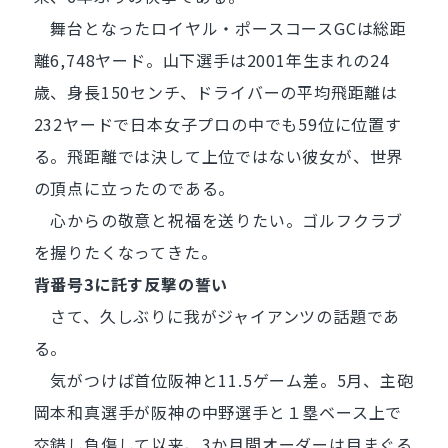
舞台となったロイヤル・ポースコースGCは総距
離6,748ヤード。山下選手は2001年生まれの24
歳、身長150センチ、ドライバーの平均飛距離は
232ヤードで日本女子プロの中でも59位に位置す
る。飛距離では決して上位ではない彼女が、世界
の頂点に立ったのである。
心からの敬意と祝福を送りたい。ゴルフクラブ
を握りたくなってきた。
背番号3に託す反撃の誓い
さて、久しぶりに我がジャイアンツの話題であ
る。
気がつけば首位阪神と11.5ゲーム差。5月、主砲
岡本和真選手が阪神の中野選手と１塁ベース上で
交錯し負傷して以来、3か月間オーダーは目まぐる