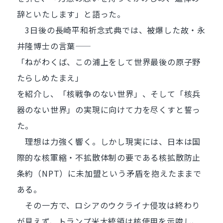
辞といたします」と語った。
3日後の長崎平和祈念式典では、被爆した故・永
井隆博士の言葉――
「ねがわくば、この浦上をして世界最後の原子野
たらしめたまえ」
を紹介し、「核戦争のない世界」、そして「核兵
器のない世界」の実現に向けて力を尽くすと誓っ
た。
理想は力強く響く。しかし現実には、日本は国
際的な核軍縮・不拡散体制の要である核拡散防止
条約（NPT）に未加盟という矛盾を抱えたままで
ある。
その一方で、ロシアのウクライナ侵攻は終わり
が見えず、トランプ米大統領は核使用を示唆し、