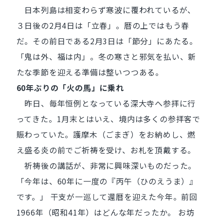
日本列島は相変わらず寒波に覆われているが、
３日後の2月4日は「立春」。暦の上ではもう春
だ。その前日である2月3日は「節分」にあたる。
「鬼は外、福は内」。冬の寒さと邪気を払い、新
たな季節を迎える準備は整いつつある。
60
年ぶりの「火の馬」に乗れ
昨日、毎年恒例となっている深大寺へ参拝に行
ってきた。1月末とはいえ、境内は多くの参拝客で
賑わっていた。護摩木（ごまぎ）をお納めし、燃
え盛る炎の前でご祈祷を受け、お札を頂戴する。
祈祷後の講話が、非常に興味深いものだった。
「今年は、60年に一度の『丙午（ひのえうま）』
です。」 干支が一巡して還暦を迎えた今年。前回
1966年（昭和41年）はどんな年だったか。 お坊