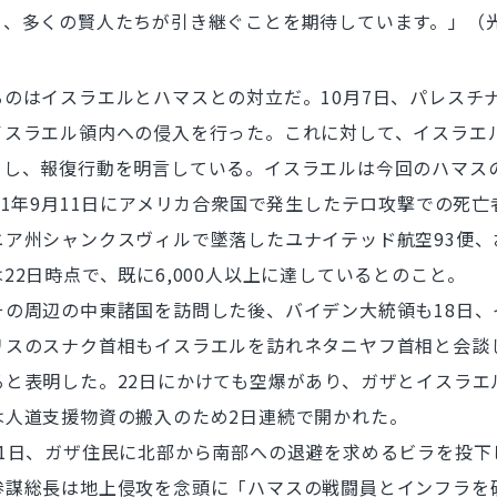
を、多くの賢人たちが引き継ぐことを期待しています。」（
のはイスラエルとハマスとの対立だ。10月7日、パレスチ
イスラエル領内への侵入を行った。これに対して、イスラエ
とし、報復行動を明言している。イスラエルは今回のハマス
1年9月11日にアメリカ合衆国で発生したテロ攻撃での死亡者
ニア州シャンクスヴィルで墜落したユナイテッド航空93便
2日時点で、既に6,000人以上に達しているとのこと。
の周辺の中東諸国を訪問した後、バイデン大統領も18日、
リスのスナク首相もイスラエルを訪れネタニヤフ首相と会談
と表明した。22日にかけても空爆があり、ガザとイスラエル
は人道支援物資の搬入のため2日連続で開かれた。
1日、ガザ住民に北部から南部への退避を求めるビラを投下
参謀総長は地上侵攻を念頭に「ハマスの戦闘員とインフラを