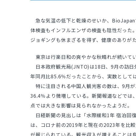
急な気温の低下と乾燥のせいか、BioJap
体検査もインフルエンザの検査も陰性だった。
ジョギングも休まざるを得ず、健康のありが
東京は行楽日和の爽やかな秋晴れが続いて
日本政府観光局(JNTO)は18日、9月の訪日外国
年同月比85.6％だったことから、実数とし
特に注目される中国人観光客の数は、9月が325
36.4％より微増している。新聞報道などで
点では大きな影響は見られなかったようだ。
日経新聞の見出しは「水際緩和1年 宿泊回復
は、コロナ前の2019年と現在の2023年を比較す
が報じられている。観光収入が増えることは