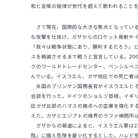
和と友情の旋律が世代を超えて歌われること
さて現在、国際的な大きな焦点となっている
な攻撃を仕掛け、ガザからのロケット発射や
「我々は戦争状態にあり、勝利するだろう」
スを絶滅させるまで戦うと宣言している。200
クのワールドトレードセンター、ペンシルベ
んでいる。イスラエル、ガザ地区での死亡者は2
米国のブリンケン国務長官がイスラエルとそ
会談を行った。ドイツのショルツ首相、イギ
区ガザ北部のハマスの拠点への空爆を強化する
えた。ガザとエジプトの境界のラファ検問所
ガザからの報道によると、イスラエル軍は2
階」に備え危険を最小化するとした。ハレビ