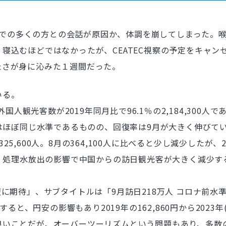
anでの多くの方との会話が原因か、体調を崩してしまった。
寝込むほどではなかったが、CEATEC視察の予定をキャン
たさが身に沁みた１週間だった。
いる。
人観光客数が2019年同月比で96.1％の2,184,300人である
てはほぼ同じ水準であるものの、回復率は9月が大きく伸びて
,600人。8月の364,100人に比べると少し減少したが、2
は、処理水放出の影響で中国からの訪日観光客が大きく減少
に期待」、サブタイトルは「9月訪日218万人 コロナ前水
ると、円安の影響もあり2019年の162,860円から2023年
良いことだが、オーバーツーリズムという問題もあり、多数