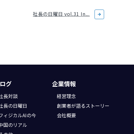
社長の日曜日 vol.31 In...
ログ
企業情報
社長対談
経営理念
社長の日曜日
創業者が語る
ストーリー
フィジカルAIの今
会社概要
中国のリアル