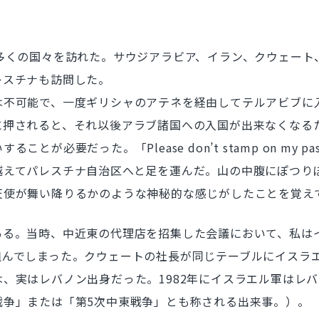
多くの国々を訪れた。サウジアラビア、イラン、クウェート
レスチナも訪問した。
不可能で、一度ギリシャのアテネを経由してテルアビブに
に押されると、それ以後アラブ諸国への入国が出来なくなる
った。「Please don’t stamp on my passport b
えてパレスチナ自治区へと足を運んだ。山の中腹にぽつり
天使が舞い降りるかのような神秘的な感じがしたことを覚え
る。当時、中近東の代理店を招集した会議において、私は
組んでしまった。クウェートの社長が同じテーブルにイスラ
、実はレバノン出身だった。1982年にイスラエル軍はレバ
戦争」または「第5次中東戦争」とも称される出来事。）。