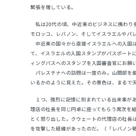
緊張を増している。
私は20代の頃、中近東のビジネスに携わり
モロッコ、レバノン、そしてイスラエルやパ
中近東の国々から直接イスラエルへの入国は
て、イスラエルの入国スタンプがパスポート
ィングパスへのスタンプを入国審査官にお願いすることが必要だ
パレスチナへの訪問は一度のみ。山間部を越
いるかのように見えた。その景色は、まるで
１つ、強烈に記憶に刻まれている出来事があ
理店の社長を同じ円卓に座ってもらう席次を
とく怒り出した。クウェートの代理店の社長は
を攻撃した経緯があったのだ。（「レバノン