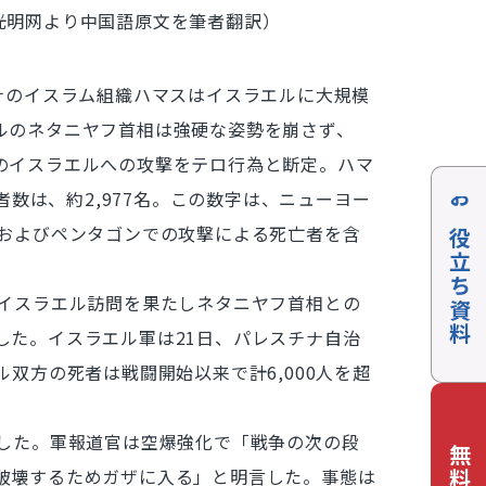
光明网より中国語原文を筆者翻訳）
ナのイスラム組織ハマスはイスラエルに大規模
ルのネタニヤフ首相は強硬な姿勢を崩さず、
のイスラエルへの攻撃をテロ行為と断定。ハマ
数は、約2,977名。この数字は、ニューヨー
お役立ち資料
、およびペンタゴンでの攻撃による死亡者を含
イスラエル訪問を果たしネタニヤフ首相との
した。イスラエル軍は21日、パレスチナ自治
双方の死者は戦闘開始以来で計6,000人を超
した。軍報道官は空爆強化で「戦争の次の段
破壊するためガザに入る」と明言した。事態は