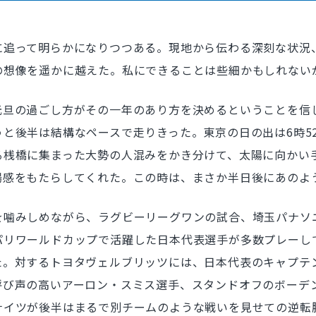
追って明らかになりつつある。現地から伝わる深刻な状況
の想像を遥かに越えた。私にできることは些細かもしれない
旦の過ごし方がその一年のあり方を決めるということを信じ
と後半は結構なペースで走りきった。東京の日の出は6時5
桟橋に集まった大勢の人混みをかき分けて、太陽に向かい手
揚感をもたらしてくれた。この時は、まさか半日後にあのよ
噛みしめながら、ラグビーリーグワンの試合、埼玉パナソ
パリワールドカップで活躍した日本代表選手が多数プレーし
た。対するトヨタヴェルブリッツには、日本代表のキャプテ
呼び声の高いアーロン・スミス選手、スタンドオフのボーデ
イツが後半はまるで別チームのような戦いを見せての逆転