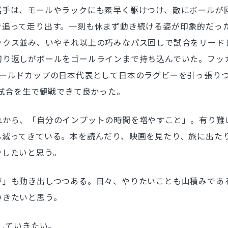
選手は、モールやラックにも素早く駆けつけ、敵にボールが
を追って走り出す。一刻も休まず動き続ける姿が印象的だっ
ックス並み、いやそれ以上の巧みなパス回しで試合をリード
切り返しがボールをゴールラインまで持ち込んでいた。フッ
ワールドカップの日本代表として日本のラグビーを引っ張り
の試合を生で観戦できて良かった。
から、「自分のインプットの時間を増やすこと」。有り難
ん減ってきている。本を読んだり、映画を見たり、旅に出た
やしたいと思う。
」も動き出しつつある。日々、やりたいことも山積みであ
いきたいと思う。
していきたい。