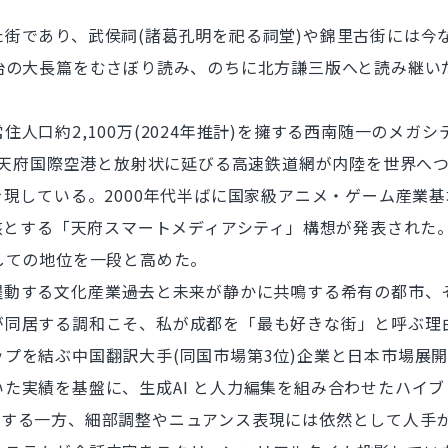
街であり、武侯祠(諸葛孔明を祀る祠堂)や錦里古街には今
英治の大長篇をむさぼり読み、のちに北方謙三版へと読み継
口約2,100万(2024年推計)を擁する西南随一のメガ
し、天府国際空港と放射状に延びる高速鉄道網が内陸を世界へ
現している。2000年代半ばに国家級アニメ・ゲーム産業
を核とする「天府スマートメディアシティ」構想が発表された
しての地位を一段と高めた。
する文化産業――過去と未来が静かに共鳴する希有の都市、
が同居する調和こそ、私が成都を「最も好きな街」と呼ぶ理
プを結ぶ中国翻訳大手(同国市場第3位)企業と日本市場展
た実績を基盤に、生成AI と人力編集を組み合わせたハイ
要が減少する一方、細部調整やニュアンス表現には依然として人