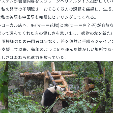
ステムが会話内容をスクリーンへリアルタイム投影してい
私の発音の不明瞭さ―おそらく双方の課題を痛感し、生成 A
は私の英語も中国語も完璧にヒアリングしてくれる。
ーカル店へ。麻(マー＝花椒)と辣(ラー＝唐辛子)が容赦な
遣って選んでくれた店の優しさを思い出し、感謝の念を新た
雨模様のため来園者は少なく、笹を悠然と手繰るジャイア
を支援して以来、毎年のように足を運んだ懐かしい場所であ
らしさは変わらぬ魅力を放っていた。