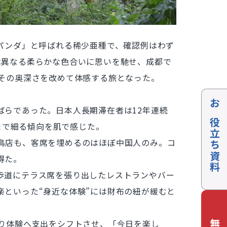
パンダ」と呼ばれる稀少亜種で、確認例はわず
は異なる柔らかな色合いに思いを馳せ、成都で
、その奥深さを改めて体感する旅となった。
らであった。日本人長期滞在者は12年連続
お役立ち資料
まで細る傾向を肌で感じた。
鳥店も、客席を埋めるのはほぼ中国人のみ。コ
得た。
歩道にテラス席を張り出したレストランやバー
といった“身近な体験”には財布の紐が緩むと
り体験へ支出をシフトさせ、「今日を楽し