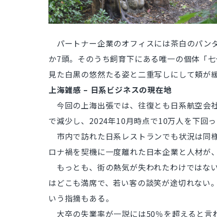
パートナー企業のオフィスには茶白のパンダ
か7頭。そのうち飼育下にある唯一の個体「
見た白黒の悠然たる姿と二重写しにして頬が緩
上海雑感 – 日系ビジネスの現在地
今回の上海出張では、往復とも日系航空会社
で減少し、2024年10月時点で10万人を
市内で訪れた日系レストランでも状況は同様
ロナ禍を契機に一度離れた日本企業と人材が
もっとも、街の熱気が失われたわけではない
はどこも満席で、若い客の談笑が途切れない。
いう指摘もある。
大卒の失業率が一説には50％を超えると言