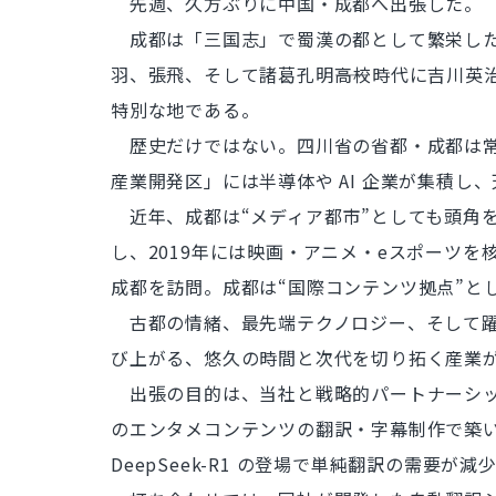
先週、久方ぶりに中国・成都へ出張した。
成都は「三国志」で蜀漢の都として繁栄した
羽、張飛、そして諸葛孔明――高校時代に吉川
特別な地である。
歴史だけではない。四川省の省都・成都は常住人
産業開発区」には半導体や AI 企業が集積
近年、成都は“メディア都市”としても頭角を
し、2019年には映画・アニメ・eスポーツ
成都を訪問。成都は“国際コンテンツ拠点”と
古都の情緒、最先端テクノロジー、そして躍動
び上がる、悠久の時間と次代を切り拓く産業
出張の目的は、当社と戦略的パートナーシッ
のエンタメコンテンツの翻訳・字幕制作で築い
DeepSeek-R1 の登場で単純翻訳の需