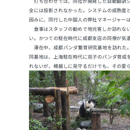
打ち合わせでは、同社が開発した自動翻訳シ
全には投影されなかった。システムの成熟度と
因みに、同行した中国人の弊社マネージャー
食事はスタッフの勧めで地元客しか訪れないロ
い。かつての駐在時代に成都支店の同僚が気
滞在中、成都パンダ繁育研究基地を訪れた。
同基地は、上海駐在時代に双子のパンダ育成
れないが、柵越しに見守るだけでも、その愛