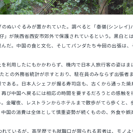
のぬいぐるみが置かれていた。調べると「秦嶺(シンレイ)
七仔」が陝西省西安市郊外で保護されているという。黒白と
んだ。中国の食と文化、そしてパンダたち――今回の出張は
を利用したにもかかわらず、機内で日本人旅行客の姿はまば
下回ったとの外務省統計が示すとおり、駐在員のみならず出張者
である。日本人シェフが握る寿司店も、古くから通った焼
、再び中国へ戻るには相応の時間を要するだろうとの感触を
。金曜夜、レストランからホテルまで散歩がてら歩くと、
中国の消費は全体として慎重姿勢が続くものの、外食や娯楽
われているが、高学歴でも就職口が限られる若者は、モノよ