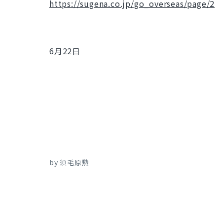
https://sugena.co.jp/go_overseas/page/2
6月22日
by 須毛原勲