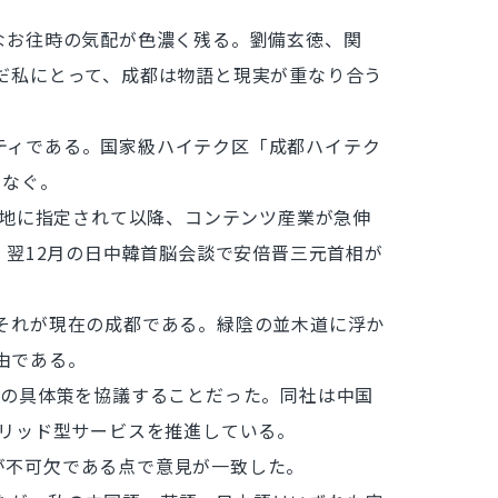
なお往時の気配が色濃く残る。劉備玄徳、関
いだ私にとって、成都は物語と現実が重なり合う
シティである。国家級ハイテク区「成都ハイテク
つなぐ。
基地に指定されて以降、コンテンツ産業が急伸
。翌12月の日中韓首脳会談で安倍晋三元首相が
それが現在の成都である。緑陰の並木道に浮か
由である。
開の具体策を協議することだった。同社は中国
ブリッド型サービスを推進している。
手が不可欠である点で意見が一致した。