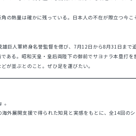
角の熱量は確かに残っている。日本人の不在が際立つ今こ
雄巨人軍終身名誉監督を偲び、7月12日から8月31日まで
である。昭和天皇・皇后両陛下の御前でサヨナラ本塁打を放
などが並ぶとのこと。ぜひ足を運びたい。
。
」
。
の海外展開支援で得られた知見と実感をもとに、全14回のシ