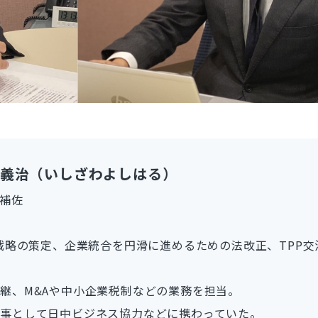
澤義治（いしざわよしはる）
括補佐
長戦略の策定、企業統合を円滑に進めるための法改正、TPP
。
継、M&Aや中小企業税制などの業務を担当。
領事として日中ビジネス協力などに携わっていた。