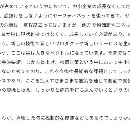
業が占めているという中において、中小企業の成長なくして
と、底抜けをしないようにセーフティネットを張ってきて、
ナの危機は一定程度去ってはいますが、他方で物価高やエネ
企業が単に現状維持ではなくて、成長していく必要があり、
たり、新しい技術で新しいプロダクトや新しいサービスを生
いう、ここは実は大きなベクトルになっています。今までは
社会的要請、しかも賃上げ、物価対策という中において中小
ないと考えており、これを今後中長期的な課題としてしっか
ンスであり、ここを捉えてさまざまな施策を通じて側面で支
つの契機と捉え、しっかりと施策を打ち込んでいくというの
せんが、承継した時に税制的な優遇などもあるのでしょうか